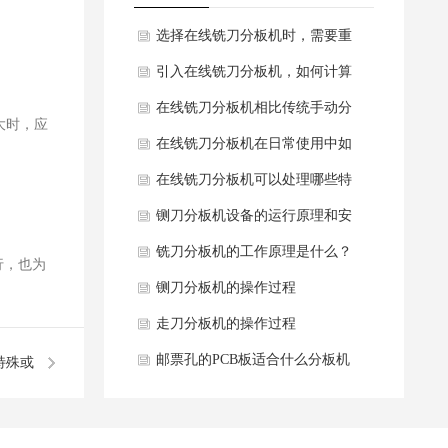
选择在线铣刀分板机时，需要重
点关注哪些核心配置和技术参
引入在线铣刀分板机，如何计算
数？
其投资回报率（ROI）？
在线铣刀分板机相比传统手动分
大时，应
板和V-CUT分板有哪些核心优
在线铣刀分板机在日常使用中如
势？
何进行维护和保养？
在线铣刀分板机可以处理哪些特
殊或高难度的PCB板？它的能力
铡刀分板机设备的运行原理和安
边界在哪里？
全注意事项
铣刀分板机的工作原理是什么？
行，也为
铡刀分板机的操作过程
走刀分板机的操作过程
邮票孔的PCB板适合什么分板机
特殊或
去分板
哪里？