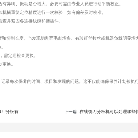
否有异响、振动是否增大。必要时需由专业人员进行动平衡校正。
和机械重复定位精度进行一次校验，如有偏差及时校准。
检查并紧固各连接线缆和接插件。
厚度和切割长度。当发现切割面毛刺增多、有玻纤丝拉丝或机器负载明显增
命。
位，需定期检查更换。
划更换。
，记录每次保养的时间、项目和发现的问题。这不仅能确保保养计划被执
UT分板有
下一篇:
在线铣刀分板机可以处理哪些
高难度的PCB板？它的能力边界在