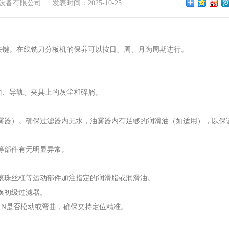
设备有限公司
发表时间：2025-10-25
关键。在线铣刀分板机的保养可以按日、周、月为周期进行。
面、导轨、夹具上的灰尘和碎屑。
油雾器）。确保过滤器内无水，油雾器内有足够的润滑油（如适用），以保
等部件有无明显异常。
滚珠丝杠等运动部件加注指定的润滑脂或润滑油。
换初级过滤器。
PIN是否松动或弯曲，确保夹持定位精准。