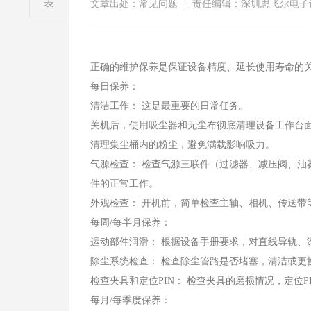
文章出处：常见问题
责任编辑：深圳思飞尔电子
正确的维护保养是保证设备精度、延长使用寿命的
每日保养：
清洁工作： 这是最重要的日常任务。
关机后，使用吸尘器和无尘布彻底清理设备工作台
清理集尘桶内的粉尘，避免满载影响吸力。
气源检查： 检查气源三联件（过滤器、减压阀、
件的正常工作。
外观检查： 开机前，简单检查主轴、相机、传送带
每周/每半月保养：
运动部件润滑： 根据设备手册要求，对直线导轨、
除尘系统检查： 检查除尘管路是否堵塞，清洁或更
检查夹具和定位PIN： 检查夹具的磨损情况，定位
每月/每季度保养：