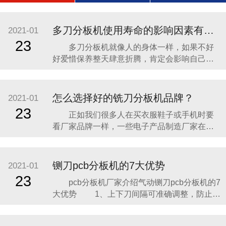
多刀分板机使用寿命的影响因素有哪些？
2021-01
23
多刀分板机就像人的身体一样，如果不好
好爱惜保养整天肆意折腾，肯定会影响自己的
健康状况，说直白点就是对自己的寿命不负责
任。分板机虽是机器设备，但它和人也一样，
也需要我们去爱惜去保养它，这样才能够保证
怎么选择好的铣刀分板机品牌？
2021-01
分板机能够更长久的为我们的工作服务。本文
23
正如我们很多人在买衣服鞋子或手机时要
将和大家一起学习影响分板机使用寿命的一些
看厂家品牌一样，一些电子产品制造厂家在选
因素，以便在以后使
购分板机的时候也会考虑分板机的品牌也就是
它的生产商。我们选衣服鞋子手机的品牌是看
重厂家品牌的知名度和产品本身的质量，同样
铡刀pcb分板机的7大优势
2021-01
在挑选分板机生产商时也是从这两方面进行
23
pcb分板机厂家介绍气动铡刀pcb分板机的7
的。 第一，铣刀分板机生产商的知名度。
大优势 1、上下刀间隔可准确调整，防止了
品牌的知名度
因 V槽深浅不一样而使刀具损耗的情况；
2、取舍式作业，适用各种厚度铝基板的分切；