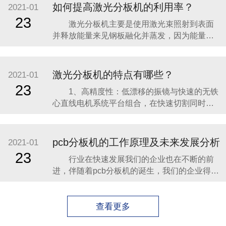
3、铡刀pcb分板机可以依据不一样长度的
如何提高激光分板机的利用率？
2021-01
LED灯条定做，最大长度1000MM，突破了分
23
激光分板机主要是使用激光束照射到表面
板长度的极限。 4、将切
并释放能量来见钢板融化并蒸发，因为能量高
度集中就能进行迅速的局部融化加热，使钢板
蒸发，由于能量十分集中，仅仅只有少量的钢
板达到其他部位，基本上不会造成任何的变
激光分板机的特点有哪些？
2021-01
形，利用激光就能制作出复杂形状的工件，所
23
1、高精度性：低漂移的振镜与快速的无铁
切割的工件并不需要进行下一步的加工就能直
心直线电机系统平台组合，在快速切割同时保
接使用。 激光分
持微米量级的高精度。 2、简单易学性：自
主研发的基于 Windows 系统的控制软件，易操
作的中文界面，友好美观，功能强大多样，操
pcb分板机的工作原理及未来发展分析
2021-01
作简单方便。 3、智能自动性：采用高精度
23
行业在快速发展我们的企业也在不断的前
CCD 自动定位、对焦，定位快速准确
进，伴随着pcb分板机的诞生，我们的企业得到
了不断地快速的发展，今天就带大家一起来看
看什么是pcb分板机的工作原理和相关型号的介
绍吧。 1、可以自由弯曲、卷绕、折叠，可
查看更多
依照空间布局要求任意安排，并在三维空间任