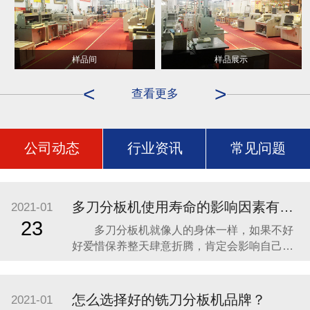
样品间
样品展示
<
>
查看更多
公司动态
行业资讯
常见问题
多刀分板机使用寿命的影响因素有哪些？
2021-01
23
多刀分板机就像人的身体一样，如果不好
好爱惜保养整天肆意折腾，肯定会影响自己的
健康状况，说直白点就是对自己的寿命不负责
任。分板机虽是机器设备，但它和人也一样，
也需要我们去爱惜去保养它，这样才能够保证
怎么选择好的铣刀分板机品牌？
2021-01
分板机能够更长久的为我们的工作服务。本文