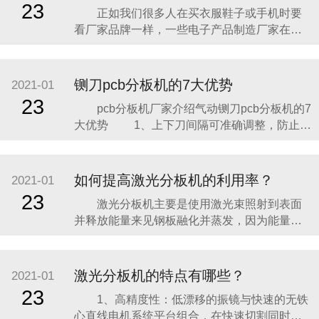
23
正如我们很多人在买衣服鞋子或手机时要
将和大家一起学习影响分板机使用寿命的一些
看厂家品牌一样，一些电子产品制造厂家在选
因素，以便在以后使
购分板机的时候也会考虑分板机的品牌也就是
它的生产商。我们选衣服鞋子手机的品牌是看
重厂家品牌的知名度和产品本身的质量，同样
铡刀pcb分板机的7大优势
2021-01
在挑选分板机生产商时也是从这两方面进行
23
pcb分板机厂家介绍气动铡刀pcb分板机的7
的。 第一，铣刀分板机生产商的知名度。
大优势 1、上下刀间隔可准确调整，防止了
品牌的知名度
因 V槽深浅不一样而使刀具损耗的情况；
2、取舍式作业，适用各种厚度铝基板的分切；
3、铡刀pcb分板机可以依据不一样长度的
如何提高激光分板机的利用率？
2021-01
LED灯条定做，最大长度1000MM，突破了分
23
激光分板机主要是使用激光束照射到表面
板长度的极限。 4、将切
并释放能量来见钢板融化并蒸发，因为能量高
度集中就能进行迅速的局部融化加热，使钢板
蒸发，由于能量十分集中，仅仅只有少量的钢
板达到其他部位，基本上不会造成任何的变
激光分板机的特点有哪些？
2021-01
形，利用激光就能制作出复杂形状的工件，所
23
1、高精度性：低漂移的振镜与快速的无铁
切割的工件并不需要进行下一步的加工就能直
心直线电机系统平台组合，在快速切割同时保
接使用。 激光分