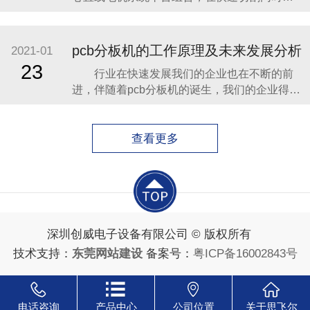
持微米量级的高精度。 2、简单易学性：自
主研发的基于 Windows 系统的控制软件，易操
作的中文界面，友好美观，功能强大多样，操
pcb分板机的工作原理及未来发展分析
2021-01
作简单方便。 3、智能自动性：采用高精度
23
行业在快速发展我们的企业也在不断的前
CCD 自动定位、对焦，定位快速准确
进，伴随着pcb分板机的诞生，我们的企业得到
了不断地快速的发展，今天就带大家一起来看
看什么是pcb分板机的工作原理和相关型号的介
绍吧。 1、可以自由弯曲、卷绕、折叠，可
查看更多
依照空间布局要求任意安排，并在三维空间任
意移动和伸缩，从而达到元器件装配和导线连
接的一
深圳创威电子设备有限公司 © 版权所有
技术支持：
东莞网站建设
备案号：
粤ICP备16002843号
电话咨询
产品中心
公司位置
关于思飞尔