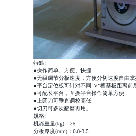
特點:
●操作简单、方便、快捷
●无级调节分板速度，方便分切速度自由掌
●平台定位板可针对不同“V”槽基板距离前
●可配长平台，互换平台操作简单方便
●上圆刀可垂直调校高低。
●切刀可多次翻磨再用。
規格:
机器重量(kg)：26
分板厚度(mm)：0.8-3.5