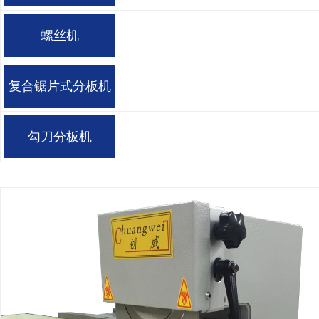
螺丝机
复合锯片式分板机
勾刀分板机