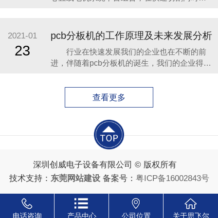
持微米量级的高精度。 2、简单易学性：自
主研发的基于 Windows 系统的控制软件，易操
作的中文界面，友好美观，功能强大多样，操
pcb分板机的工作原理及未来发展分析
2021-01
作简单方便。 3、智能自动性：采用高精度
23
行业在快速发展我们的企业也在不断的前
CCD 自动定位、对焦，定位快速准确
进，伴随着pcb分板机的诞生，我们的企业得到
了不断地快速的发展，今天就带大家一起来看
看什么是pcb分板机的工作原理和相关型号的介
绍吧。 1、可以自由弯曲、卷绕、折叠，可
查看更多
依照空间布局要求任意安排，并在三维空间任
意移动和伸缩，从而达到元器件装配和导线连
接的一
深圳创威电子设备有限公司 © 版权所有
技术支持：
东莞网站建设
备案号：
粤ICP备16002843号
电话咨询
产品中心
公司位置
关于思飞尔