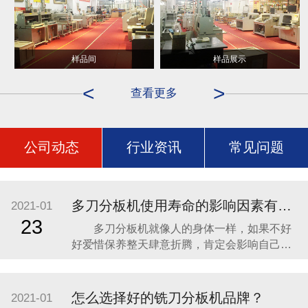
样品间
样品展示
<
>
查看更多
公司动态
行业资讯
常见问题
多刀分板机使用寿命的影响因素有哪些？
2021-01
23
多刀分板机就像人的身体一样，如果不好
好爱惜保养整天肆意折腾，肯定会影响自己的
健康状况，说直白点就是对自己的寿命不负责
任。分板机虽是机器设备，但它和人也一样，
也需要我们去爱惜去保养它，这样才能够保证
怎么选择好的铣刀分板机品牌？
2021-01
分板机能够更长久的为我们的工作服务。本文