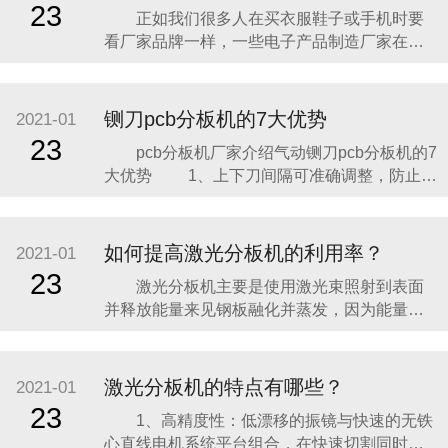
23
正如我们很多人在买衣服鞋子或手机时要
将和大家一起学习影响分板机使用寿命的一些
看厂家品牌一样，一些电子产品制造厂家在选
因素，以便在以后使
购分板机的时候也会考虑分板机的品牌也就是
它的生产商。我们选衣服鞋子手机的品牌是看
重厂家品牌的知名度和产品本身的质量，同样
铡刀pcb分板机的7大优势
2021-01
在挑选分板机生产商时也是从这两方面进行
23
pcb分板机厂家介绍气动铡刀pcb分板机的7
的。 第一，铣刀分板机生产商的知名度。
大优势 1、上下刀间隔可准确调整，防止了
品牌的知名度
因 V槽深浅不一样而使刀具损耗的情况；
2、取舍式作业，适用各种厚度铝基板的分切；
3、铡刀pcb分板机可以依据不一样长度的
如何提高激光分板机的利用率？
2021-01
LED灯条定做，最大长度1000MM，突破了分
23
激光分板机主要是使用激光束照射到表面
板长度的极限。 4、将切
并释放能量来见钢板融化并蒸发，因为能量高
度集中就能进行迅速的局部融化加热，使钢板
蒸发，由于能量十分集中，仅仅只有少量的钢
板达到其他部位，基本上不会造成任何的变
激光分板机的特点有哪些？
2021-01
形，利用激光就能制作出复杂形状的工件，所
23
1、高精度性：低漂移的振镜与快速的无铁
切割的工件并不需要进行下一步的加工就能直
心直线电机系统平台组合，在快速切割同时保
接使用。 激光分