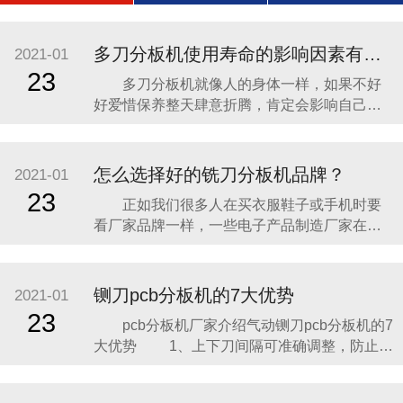
多刀分板机使用寿命的影响因素有哪些？
2021-01
23
多刀分板机就像人的身体一样，如果不好
好爱惜保养整天肆意折腾，肯定会影响自己的
健康状况，说直白点就是对自己的寿命不负责
任。分板机虽是机器设备，但它和人也一样，
也需要我们去爱惜去保养它，这样才能够保证
怎么选择好的铣刀分板机品牌？
2021-01
分板机能够更长久的为我们的工作服务。本文
23
正如我们很多人在买衣服鞋子或手机时要
将和大家一起学习影响分板机使用寿命的一些
看厂家品牌一样，一些电子产品制造厂家在选
因素，以便在以后使
购分板机的时候也会考虑分板机的品牌也就是
它的生产商。我们选衣服鞋子手机的品牌是看
重厂家品牌的知名度和产品本身的质量，同样
铡刀pcb分板机的7大优势
2021-01
在挑选分板机生产商时也是从这两方面进行
23
pcb分板机厂家介绍气动铡刀pcb分板机的7
的。 第一，铣刀分板机生产商的知名度。
大优势 1、上下刀间隔可准确调整，防止了
品牌的知名度
因 V槽深浅不一样而使刀具损耗的情况；
2、取舍式作业，适用各种厚度铝基板的分切；