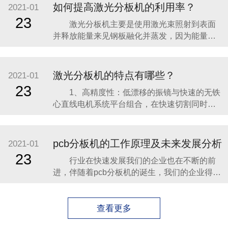
3、铡刀pcb分板机可以依据不一样长度的
如何提高激光分板机的利用率？
2021-01
LED灯条定做，最大长度1000MM，突破了分
23
激光分板机主要是使用激光束照射到表面
板长度的极限。 4、将切
并释放能量来见钢板融化并蒸发，因为能量高
度集中就能进行迅速的局部融化加热，使钢板
蒸发，由于能量十分集中，仅仅只有少量的钢
板达到其他部位，基本上不会造成任何的变
激光分板机的特点有哪些？
2021-01
形，利用激光就能制作出复杂形状的工件，所
23
1、高精度性：低漂移的振镜与快速的无铁
切割的工件并不需要进行下一步的加工就能直
心直线电机系统平台组合，在快速切割同时保
接使用。 激光分
持微米量级的高精度。 2、简单易学性：自
主研发的基于 Windows 系统的控制软件，易操
作的中文界面，友好美观，功能强大多样，操
pcb分板机的工作原理及未来发展分析
2021-01
作简单方便。 3、智能自动性：采用高精度
23
行业在快速发展我们的企业也在不断的前
CCD 自动定位、对焦，定位快速准确
进，伴随着pcb分板机的诞生，我们的企业得到
了不断地快速的发展，今天就带大家一起来看
看什么是pcb分板机的工作原理和相关型号的介
绍吧。 1、可以自由弯曲、卷绕、折叠，可
查看更多
依照空间布局要求任意安排，并在三维空间任