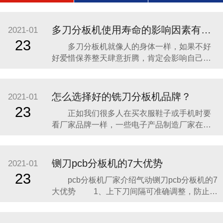
多刀分板机使用寿命的影响因素有哪些？
2021-01
23
多刀分板机就像人的身体一样，如果不好
好爱惜保养整天肆意折腾，肯定会影响自己的
健康状况，说直白点就是对自己的寿命不负责
任。分板机虽是机器设备，但它和人也一样，
也需要我们去爱惜去保养它，这样才能够保证
怎么选择好的铣刀分板机品牌？
2021-01
分板机能够更长久的为我们的工作服务。本文
23
正如我们很多人在买衣服鞋子或手机时要
将和大家一起学习影响分板机使用寿命的一些
看厂家品牌一样，一些电子产品制造厂家在选
因素，以便在以后使
购分板机的时候也会考虑分板机的品牌也就是
它的生产商。我们选衣服鞋子手机的品牌是看
重厂家品牌的知名度和产品本身的质量，同样
铡刀pcb分板机的7大优势
2021-01
在挑选分板机生产商时也是从这两方面进行
23
pcb分板机厂家介绍气动铡刀pcb分板机的7
的。 第一，铣刀分板机生产商的知名度。
大优势 1、上下刀间隔可准确调整，防止了
品牌的知名度
因 V槽深浅不一样而使刀具损耗的情况；
2、取舍式作业，适用各种厚度铝基板的分切；