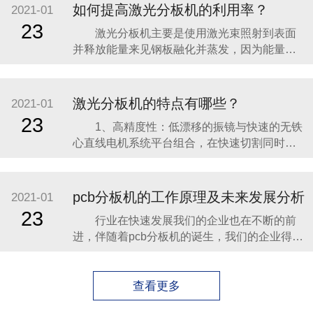
3、铡刀pcb分板机可以依据不一样长度的
如何提高激光分板机的利用率？
2021-01
LED灯条定做，最大长度1000MM，突破了分
23
激光分板机主要是使用激光束照射到表面
板长度的极限。 4、将切
并释放能量来见钢板融化并蒸发，因为能量高
度集中就能进行迅速的局部融化加热，使钢板
蒸发，由于能量十分集中，仅仅只有少量的钢
板达到其他部位，基本上不会造成任何的变
激光分板机的特点有哪些？
2021-01
形，利用激光就能制作出复杂形状的工件，所
23
1、高精度性：低漂移的振镜与快速的无铁
切割的工件并不需要进行下一步的加工就能直
心直线电机系统平台组合，在快速切割同时保
接使用。 激光分
持微米量级的高精度。 2、简单易学性：自
主研发的基于 Windows 系统的控制软件，易操
作的中文界面，友好美观，功能强大多样，操
pcb分板机的工作原理及未来发展分析
2021-01
作简单方便。 3、智能自动性：采用高精度
23
行业在快速发展我们的企业也在不断的前
CCD 自动定位、对焦，定位快速准确
进，伴随着pcb分板机的诞生，我们的企业得到
了不断地快速的发展，今天就带大家一起来看
看什么是pcb分板机的工作原理和相关型号的介
绍吧。 1、可以自由弯曲、卷绕、折叠，可
查看更多
依照空间布局要求任意安排，并在三维空间任